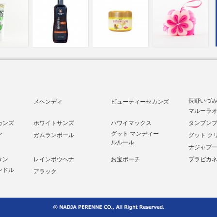
長野いづみ
メヘンディ
ビューティーセカンズ
マルーラ
カンズ
ホワイトサンズ
ハワイマックス
タンブン
ン
グット マンディー
ガムランボール
グット ク
ルルール
ナジャプ
タン
レインボウヘナ
お宝ポーチ
プラピカ
ンドル
アラック