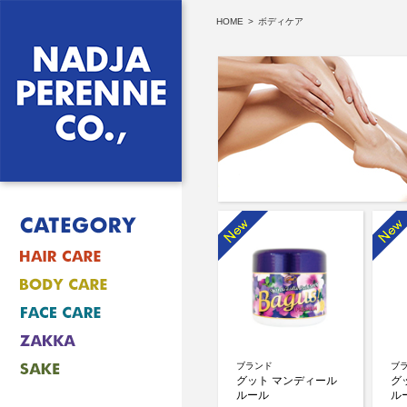
HOME
>
ボディケア
ブランド
ブ
グット マンディール
グ
ルール
ル