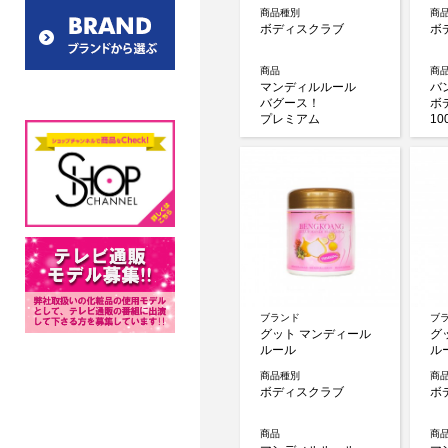
商品種別
商
ボディスクラブ
ボ
商品
商
マンディルルール
バ
バグース！
ボ
プレミアム
10
ブランド
ブ
グット マンディール
グ
ルール
ル
商品種別
商
ボディスクラブ
ボ
商品
商