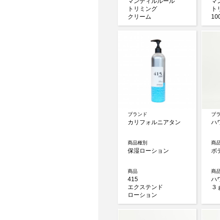
マンディルルール
マ
トリミング
ト
クリーム
10
ブランド
ブ
カリフォルニアタン
ハ
商品種別
商
保湿ローション
ボ
商品
商
415
ハ
エクステンド
３
ローション